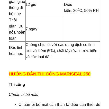
gian giao
12 giờ
Điều
thông đi
0
kiện: 20
C, 50% RH
bộ nhẹ
Thời
gian lưu
7 ngày
hóa hoàn
toàn
Chống chịu tốt với các dung dịch có tính
Đặc tính
axit và kiềm (5%), chất tẩy rửa, nước biển
hóa học
và các loại dầu.
HƯỚNG DẪN THI CÔNG MARISEAL 250
Thi công
Chuẩn bị bề mặt:
Chuẩn bị bề mặt cẩn thận là điều cần thiết để