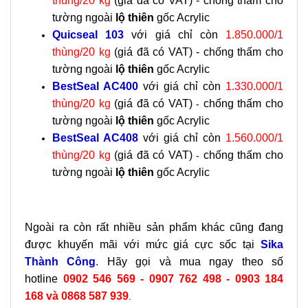
thùng/20 kg
(giá đã có VAT) - chống thấm cho
tường ngoài
lộ thiên
gốc Acrylic
Quicseal 103
với giá chỉ còn
1.850.000/1
thùng/20 kg
(giá đã có VAT) -
chống thấm cho
tường ngoài
lộ thiên
gốc Acrylic
BestSeal AC400
với giá chỉ còn
1.330.000/1
thùng/20 kg
(giá đã có VAT)
chống thấm cho
-
tường ngoài
lộ thiên
gốc Acrylic
BestSeal AC408
với giá chỉ còn
1.560.000/1
thùng/20 kg
(giá đã có VAT)
chống thấm cho
-
tường ngoài
lộ thiên
gốc Acrylic
Ngoài ra còn rất nhiều sản phẩm khác cũng đang
được khuyến mãi với mức giá cực sốc tại
Sika
Thành Công
.
Hãy gọi và mua ngay theo số
hotline
0902 546 569
-
0907 762 498 - 0903 184
168
và 0868 587 939
.