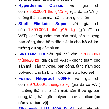
Hyperdesmo Classic
với giá chỉ
còn
2.950.000/1 thùng/25 kg
(giá đã có VAT) -
chống thấm sàn mái, sân thượng lộ thiên
Shell Flintkote Super
với giá chỉ
còn
1.800.000/1 thùng/15 kg
(giá đã có
VAT)
chống thấm cho sàn mái, sân thượng,
-
ban công, tầng hầm đặc biệt là cho
hồ cá koi,
tường đứng
gốc bitum
Sikalastic 110
với giá chỉ còn
2.200.000/1
thùng/20 kg
(giá đã có VAT) -
chống thấm cho
sàn mái, sân thượng, ban công, tầng hầm gốc
polyurethane lai bitum
(có cán vữa bảo vệ)
Fosroc Nitoproof 600PF
với giá chỉ
còn
2.970.000/1 thùng/25 kg
(giá đã có VAT)
-
chống thấm cho sàn mái, sân thượng, ban
công, tầng hầm gốc polyurethane lai bitum
(có
cán vữa bảo vệ)
SikaLastic HLM 5000 R SL
với giá chỉ