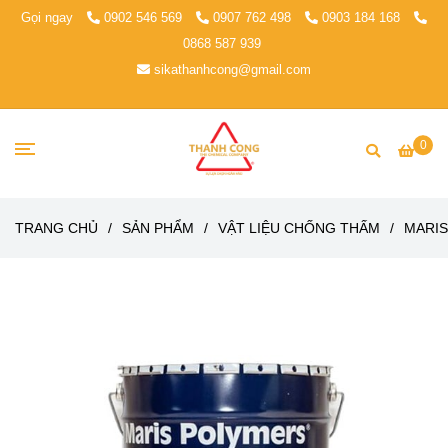
Gọi ngay
0902 546 569
0907 762 498
0903 184 168
0868 587 939
sikathanhcong@gmail.com
0
TRANG CHỦ
/
SẢN PHẨM
/
VẬT LIỆU CHỐNG THẤM
/
MARIS