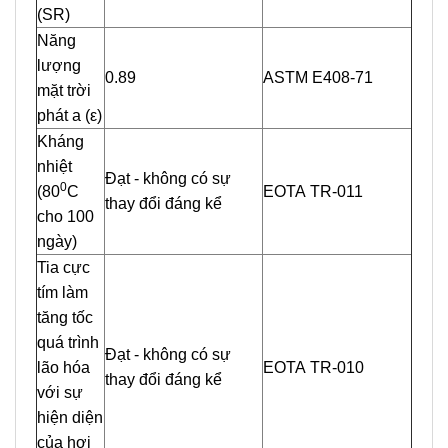
(SR)
Năng
lượng
0.89
ASTM E408-71
mặt trời
phát a (ε)
Kháng
nhiệt
Đạt - không có sự
0
(80
C
EOTA TR-011
thay đổi đáng kể
cho 100
ngày)
Tia cực
tím làm
tăng tốc
quá trình
Đạt - không có sự
lão hóa
EOTA TR-010
thay đổi đáng kể
với sự
hiện diện
của hơi