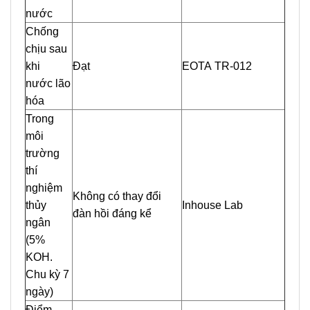
nước
Chống
chịu sau
khi
Đạt
EOTA TR-012
nước lão
hóa
Trong
môi
trường
thí
nghiệm
Không có thay đổi
thủy
Inhouse Lab
đàn hồi đáng kể
ngân
(5%
KOH.
Chu kỳ 7
ngày)
Điểm