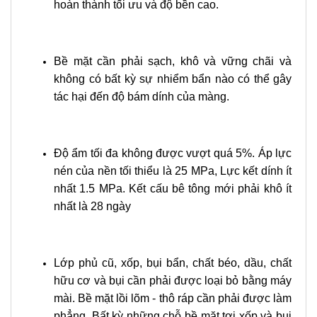
hoàn thành tối ưu và độ bền cao.
Bề mặt cần phải sạch, khô và vững chãi và
không có bất kỳ sự nhiểm bẩn nào có thể gây
tác hại đến độ bám dính của màng.
Độ ẩm tối đa không được vượt quá 5%. Áp lực
nén của nền tối thiểu là 25 MPa, Lực kết dính ít
nhất 1.5 MPa. Kết cấu bê tông mới phải khô ít
nhất là 28 ngày
Lớp phủ cũ, xốp, bụi bẩn, chất béo, dầu, chất
hữu cơ và bụi cần phải được loại bỏ bằng máy
mài. Bề mặt lồi lõm - thô ráp cần phải được làm
phẳng. Bất kỳ những chỗ bề mặt tơi xốp và bụi