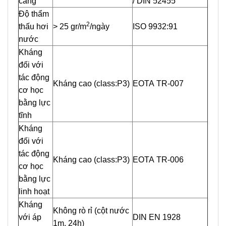
căng
/ DIN 52455
Độ thẩm
2
thấu hơi
> 25 gr/m
/ngày
ISO 9932:91
nước
Kháng
đối với
tác động
Kháng cao (class:P3)
EOTA TR-007
cơ học
bằng lực
tĩnh
Kháng
đối với
tác động
Kháng cao (class:P3)
EOTA TR-006
cơ học
bằng lực
linh hoạt
Kháng
Không rò rỉ (cột nước
với áp
DIN EN 1928
1m, 24h)