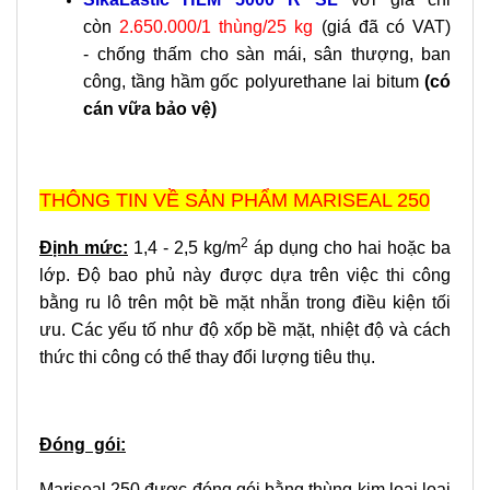
còn
2.650.000/1 thùng/25 kg
(giá đã có VAT)
-
chống thấm cho sàn mái, sân thượng, ban
công, tầng hầm gốc polyurethane lai bitum
(có
cán vữa bảo vệ)
THÔNG TIN VỀ SẢN PHẨM MARISEAL 250
2
Định mức:
1,4 - 2,5 kg/m
áp dụng cho hai hoặc ba
lớp. Độ bao phủ này được dựa trên việc thi công
bằng ru lô trên một bề mặt nhẵn trong điều kiện tối
ưu. Các yếu tố như độ xốp bề mặt, nhiệt độ và cách
thức thi công có thể thay đổi lượng tiêu thụ.
Đóng gói:
Mariseal 250 được đóng gói bằng thùng kim loại loại