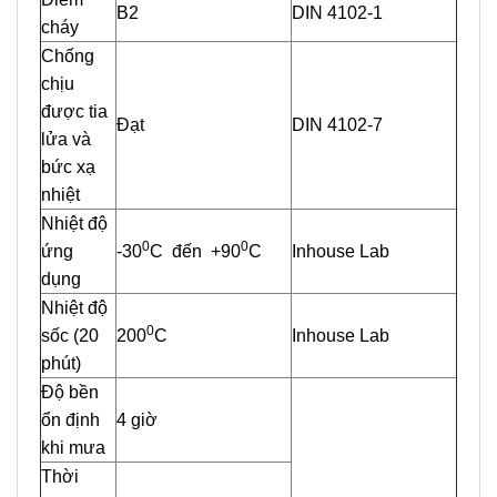
Β2
DIN 4102-1
cháy
Chống
chịu
được tia
Đạt
DIN 4102-7
lửa và
bức xạ
nhiệt
Nhiệt độ
0
0
ứng
-30
C đến +90
C
Inhouse Lab
dụng
Nhiệt độ
0
sốc (20
200
C
Inhouse Lab
phút)
Độ bền
ổn định
4 giờ
khi mưa
Thời