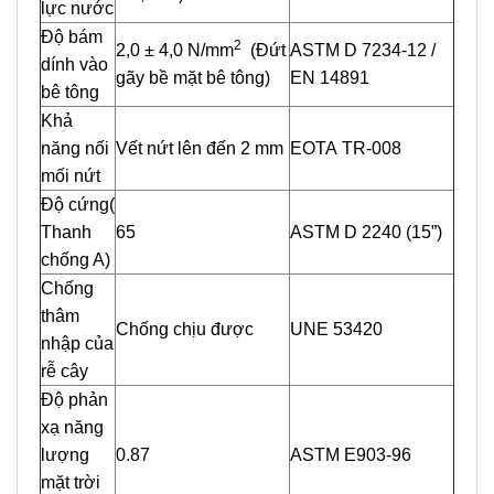
lực nước
Độ bám
2
2,0 ± 4,0 N/mm
(Đứt
ASTM D 7234-12 /
dính vào
gãy bề mặt bê tông)
EN 14891
bê tông
Khả
năng nối
Vết nứt lên đến 2 mm
EOTA TR-008
mối nứt
Độ cứng(
Thanh
65
ASTM D 2240 (15”)
chống A)
Chống
thâm
Chống chịu được
UNE 53420
nhập của
rễ cây
Độ phản
xạ năng
lượng
0.87
ASTM E903-96
mặt trời