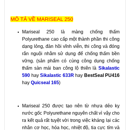
MÔ TẢ VỀ MARISEAL 250
Mariseal 250 là màng chống thấm
Polyurethane cao cấp một thành phần thi công
dạng lỏng, đàn hồi vĩnh viễn, thi công và đóng
rắn nguội nhằm sử dụng để chống thấm bền
vững. (sản phẩm có cùng công dụng chống
thấm sàn mái ban công lộ thiên là
Sikalastic
590
hay
Sikalastic 633R
hay
BestSeal PU416
hay
Quicseal 165
)
Mariseal 250 được tạo nên từ nhựa dẻo kỵ
nước gốc Polyurethane nguyên chất vì vậy cho
ra kết quả rất tuyệt vời trong việc kháng lại các
nhân cơ học, hóa học, nhiệt độ, tia cực tím và