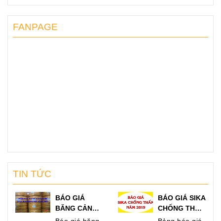
FANPAGE
TIN TỨC
BÁO GIÁ
BÁO GIÁ SIKA
BĂNG CẢN
CHỐNG THẤM
NƯỚC SIKA &
VÀ BĂNG