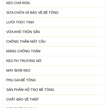
KEO CHÀ RON
SỬA CHỮA VÀ BẢO VỆ BÊ TÔNG
LƯỚI THỦY TINH
VỮA KHÔ TRỘN SẴN
CHỐNG THẤM MẶT CẦU
MÀNG CHỐNG THẤM
KEO PU TRƯƠNG NỞ
MÁY BƠM KEO
PHỤ GIA BÊ TÔNG
SẢN PHẨM HỖ TRỢ BÊ TÔNG
CHẤT BẢO VỆ THÉP