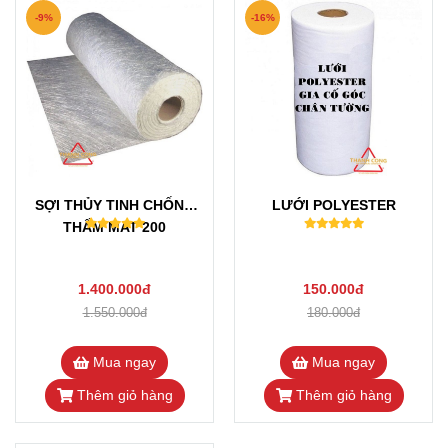
-9%
-16%
SỢI THỦY TINH CHỐNG
LƯỚI POLYESTER
THẤM MAT 200
1.400.000đ
150.000đ
1.550.000đ
180.000đ
Mua ngay
Mua ngay
Thêm giỏ hàng
Thêm giỏ hàng