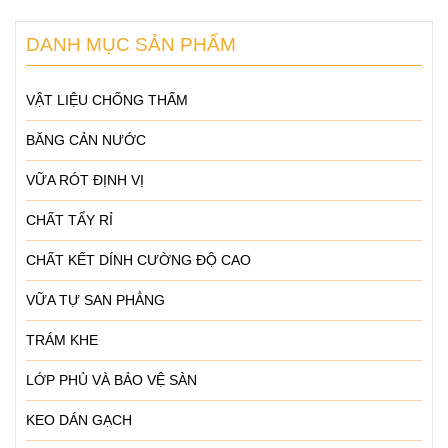
DANH MỤC SẢN PHẨM
VẬT LIỆU CHỐNG THẤM
BĂNG CẢN NƯỚC
VỮA RÓT ĐỊNH VỊ
CHẤT TẨY RỈ
CHẤT KẾT DÍNH CƯỜNG ĐỘ CAO
VỮA TỰ SAN PHẲNG
TRÁM KHE
LỚP PHỦ VÀ BẢO VỆ SÀN
KEO DÁN GẠCH