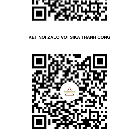
KẾT NỐI ZALO VỚI SIKA THÀNH CÔNG