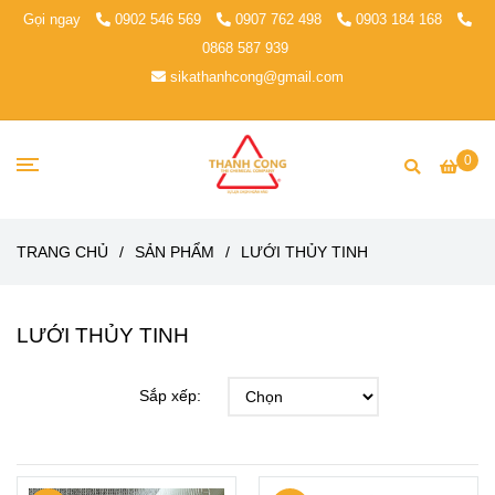
Gọi ngay
0902 546 569
0907 762 498
0903 184 168
0868 587 939
sikathanhcong@gmail.com
0
TRANG CHỦ
/
SẢN PHẨM
/
LƯỚI THỦY TINH
LƯỚI THỦY TINH
Sắp xếp: