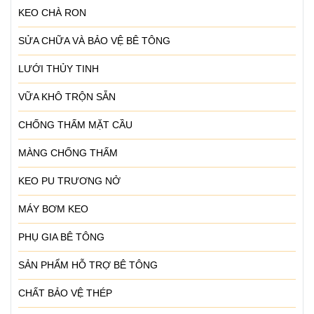
KEO CHÀ RON
SỬA CHỮA VÀ BẢO VỆ BÊ TÔNG
LƯỚI THỦY TINH
VỮA KHÔ TRỘN SẴN
CHỐNG THẤM MẶT CẦU
MÀNG CHỐNG THẤM
KEO PU TRƯƠNG NỞ
MÁY BƠM KEO
PHỤ GIA BÊ TÔNG
SẢN PHẨM HỖ TRỢ BÊ TÔNG
CHẤT BẢO VỆ THÉP