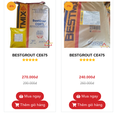
-6%
-7%
BESTGROUT CE675
BESTGROUT CE475
270.000đ
240.000đ
290.000đ
260.000đ
Mua ngay
Mua ngay
Thêm giỏ hàng
Thêm giỏ hàng