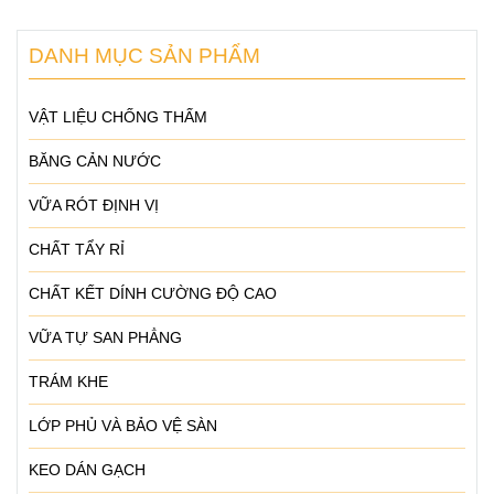
DANH MỤC SẢN PHẨM
VẬT LIỆU CHỐNG THẤM
BĂNG CẢN NƯỚC
VỮA RÓT ĐỊNH VỊ
CHẤT TẨY RỈ
CHẤT KẾT DÍNH CƯỜNG ĐỘ CAO
VỮA TỰ SAN PHẲNG
TRÁM KHE
LỚP PHỦ VÀ BẢO VỆ SÀN
KEO DÁN GẠCH