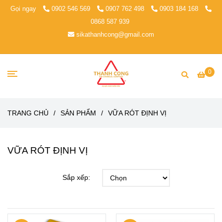
Gọi ngay
0902 546 569
0907 762 498
0903 184 168
0868 587 939
sikathanhcong@gmail.com
0
TRANG CHỦ
/
SẢN PHẨM
/
VỮA RÓT ĐỊNH VỊ
VỮA RÓT ĐỊNH VỊ
Sắp xếp: