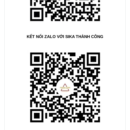
KẾT NỐI ZALO VỚI SIKA THÀNH CÔNG