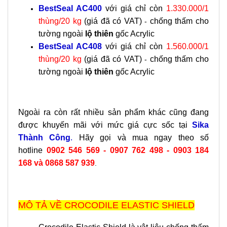
BestSeal AC400
với giá chỉ còn
1.330.000/1
thùng/20 kg
(giá đã có VAT)
chống thấm cho
-
tường ngoài
lộ thiên
gốc Acrylic
BestSeal AC408
với giá chỉ còn
1.560.000/1
thùng/20 kg
(giá đã có VAT)
chống thấm cho
-
tường ngoài
lộ thiên
gốc Acrylic
Ngoài ra còn rất nhiều sản phẩm khác cũng đang
được khuyến mãi với mức giá cực sốc tại
Sika
Thành Công
.
Hãy gọi và mua ngay theo số
hotline
0902 546 569
-
0907 762 498 - 0903 184
168
và 0868 587 939
.
MÔ TẢ VỀ CROCODILE ELASTIC SHIELD