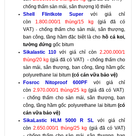
chống thấm sàn mái, sân thượng lộ thiên
Shell Flintkote Super
với giá chỉ
còn
1.800.000/1 thùng/15 kg
(giá đã có
VAT)
chống thấm cho sàn mái, sân thượng,
-
ban công, tầng hầm đặc biệt là cho
hồ cá koi,
tường đứng
gốc bitum
Sikalastic 110
với giá chỉ còn
2.200.000/1
thùng/20 kg
(giá đã có VAT) -
chống thấm cho
sàn mái, sân thượng, ban công, tầng hầm gốc
polyurethane lai bitum
(có cán vữa bảo vệ)
Fosroc Nitoproof 600PF
với giá chỉ
còn
2.970.000/1 thùng/25 kg
(giá đã có VAT)
-
chống thấm cho sàn mái, sân thượng, ban
công, tầng hầm gốc polyurethane lai bitum
(có
cán vữa bảo vệ)
SikaLastic HLM 5000 R SL
với giá chỉ
còn
2.650.000/1 thùng/25 kg
(giá đã có VAT)
-
chống thấm cho sàn mái, sân thượng, ban