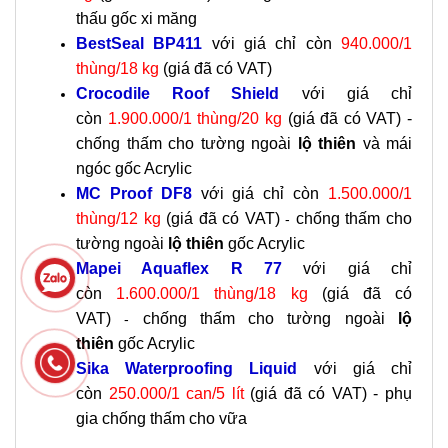
thấu gốc xi măng
BestSeal BP411
với giá chỉ còn
940.000/1
thùng/18 kg
(giá đã có VAT)
Crocodile Roof Shield
với giá chỉ
còn
1.900.000/1 thùng/20 kg
(giá đã có VAT) -
chống thấm cho tường ngoài
lộ thiên
và mái
ngóc gốc Acrylic
MC Proof DF8
với giá chỉ còn
1.500.000/1
thùng/12 kg
(giá đã có VAT)
chống thấm cho
-
tường ngoài
lộ thiên
gốc Acrylic
Mapei Aquaflex R 77
với giá chỉ
còn
1.600.000/1 thùng/18 kg
(giá đã có
VAT)
chống thấm cho tường ngoài
lộ
-
thiên
gốc Acrylic
Sika Waterproofing Liquid
với giá chỉ
còn
250.000/1 can/5 lít
(giá đã có VAT) - phụ
gia chống thấm cho vữa