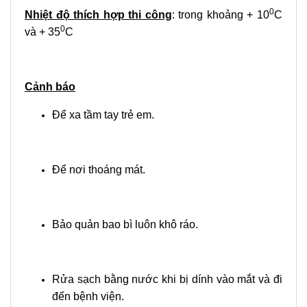
0
Nhiệt độ thích hợp thi công
: trong khoảng + 10
C
0
và + 35
C
Cảnh báo
Để xa tầm tay trẻ em.
Để nơi thoáng mát.
Bảo quản bao bì luôn khô ráo.
Rửa sạch bằng nước khi bị dính vào mắt và đi
đến bệnh viện.