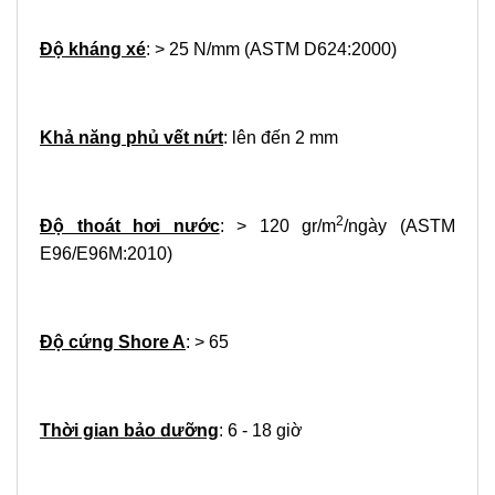
Độ kháng xé
: > 25 N/mm (ASTM D624:2000)
Khả năng phủ vết nứt
: lên đến 2 mm
2
Độ thoát hơi nước
: > 120 gr/m
/ngày (ASTM
E96/E96M:2010)
Độ cứng Shore A
: > 65
Thời gian bảo dưỡng
: 6 - 18 giờ