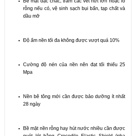
Bề mặt đặc chắc, trám các vết nứt lớn hoặc lỗ
rỗng nếu có, vệ sinh sạch bụi bẩn, tạp chất và
dầu mỡ
Độ ẩm nền tối đa không được vượt quá 10%
Cường độ nén của nền nên đạt tối thiểu 25
Mpa
Nền bê tông mới cần được bảo dưỡng ít nhất
28 ngày
Bề mặt nền rỗng hay hút nước nhiều cần được
quét lót bằng Crocodile Elastic Shield (pha