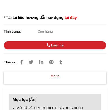
Tải tài liệu hướng dẫn sử dụng
tại đây
*
Tình trạng:
Còn hàng
Liên hệ
Chia sẻ:
Mô tả
Mục lục
[
Ẩn
]
MÔ TẢ VỀ CROCODILE ELASTIC SHIELD