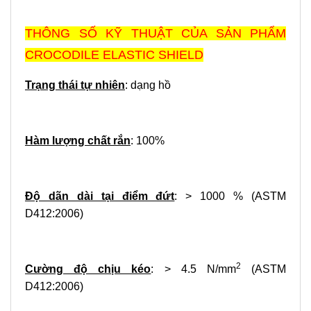
THÔNG SỐ KỸ THUẬT CỦA SẢN PHẨM
CROCODILE ELASTIC SHIELD
Trạng thái tự nhiên
: dạng hồ
Hàm lượng chất rắn
: 100%
Độ dãn dài tại điểm đứt
: > 1000 % (ASTM
D412:2006)
2
Cường độ chịu kéo
: > 4.5 N/mm
(ASTM
D412:2006)