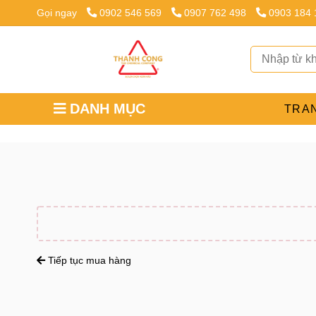
Gọi ngay
0902 546 569
0907 762 498
0903 184
DANH MỤC
TRA
Tiếp tục mua hàng