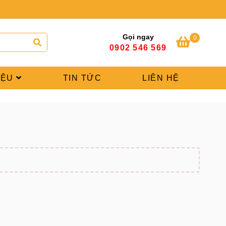
Gọi ngay
0
0902 546 569
IỆU
TIN TỨC
LIÊN HỆ