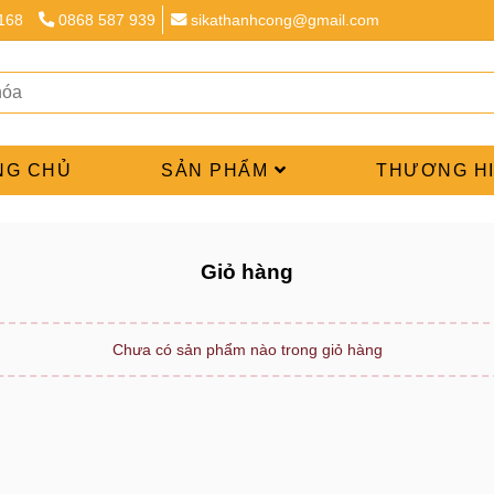
 168
0868 587 939
sikathanhcong@gmail.com
NG CHỦ
SẢN PHẨM
THƯƠNG H
Giỏ hàng
Chưa có sản phẩm nào trong giỏ hàng