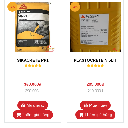
-7%
-2%
SIKACRETE PP1
PLASTOCRETE N 5LIT
360.000đ
205.000đ
390.000đ
210.000đ
Mua ngay
Mua ngay
Thêm giỏ hàng
Thêm giỏ hàng