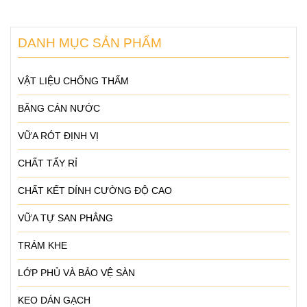
DANH MỤC SẢN PHẨM
VẬT LIỆU CHỐNG THẤM
BĂNG CẢN NƯỚC
VỮA RÓT ĐỊNH VỊ
CHẤT TẨY RỈ
CHẤT KẾT DÍNH CƯỜNG ĐỘ CAO
VỮA TỰ SAN PHẲNG
TRÁM KHE
LỚP PHỦ VÀ BẢO VỆ SÀN
KEO DÁN GẠCH