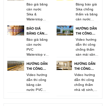
NƯỚC SIKA &
VÀ BĂNG
Báo giá băng
Bảng báo giá
WATERSTOP
CẢN NƯỚC
cản nước
Sika chống
V200 MỚI
NĂM 2019 TẠI
Sika &
thấm và băng
NHẤT NĂM
TPHCM
Waterstop
cản nước
2021 TẠI HCM
V200 mới
năm 2019 tại
BÁO GIÁ
HƯỚNG DẪN
nhất năm
TPHCM của
BĂNG CẢN
THI CÔNG
2021 tại
Sika Thành
NƯỚC
CHỐNG THẤM
TPHCM
Công - Nhà
Báo giá băng
Video hướng
WATERSTOP
SÀN MÁI SÂN
phân phối
cản nước
dẫn thi công
V200 & SIKA
THƯỢNG
hàng đầu của
PVC
chống thấm
V20 GIÁ RẺ
BẰNG
Sika tại
Waterstop và
sàn mái sân
NHẤT 2019
SIKAPROOF
TPHCM. Mọi
băng cản
thượng, tầng
TẠI HCM
MEMBRANE
HƯỚNG DẪN
HƯỚNG DẪN
chi tiết xin vui
nước Sika
hầm bằng
THI CÔNG
THI CÔNG
lòng liên hệ
V20 mới nhất
Sikaproof
BĂNG CẢN
CHỐNG THẤM
theo số
năm 2019 tại
Membrane
Video hướng
Video hướng
NƯỚC PVC
NHÀ VỆ SINH
hotline 0902
TPHCM
nhằm mang
dẫn thi công
dẫn thi công
WATERSTOP
BẰNG
546 569 -
lại hiệu quả
băng cản
chống thấm
TẠI TPHCM
SIKATOP SEAL
0907 762 498
cao, bảo vệ
nước PVC
nhà vệ sinh,
107
lâu dài và
Waterstop
hồ nước uống,
không bị thấm
dùng để
sân thượng,
cho công
chống thấm
sàn mái, ban