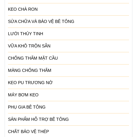
KEO CHÀ RON
SỬA CHỮA VÀ BẢO VỆ BÊ TÔNG
LƯỚI THỦY TINH
VỮA KHÔ TRỘN SẴN
CHỐNG THẤM MẶT CẦU
MÀNG CHỐNG THẤM
KEO PU TRƯƠNG NỞ
MÁY BƠM KEO
PHỤ GIA BÊ TÔNG
SẢN PHẨM HỖ TRỢ BÊ TÔNG
CHẤT BẢO VỆ THÉP