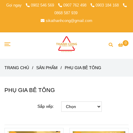
Gọi ngay
0902 546 569
0907 762 498
0903 184 168
0868 587 939
sikathanhcong@gmail.com
0
TRANG CHỦ
/
SẢN PHẨM
/
PHỤ GIA BÊ TÔNG
PHỤ GIA BÊ TÔNG
Sắp xếp: