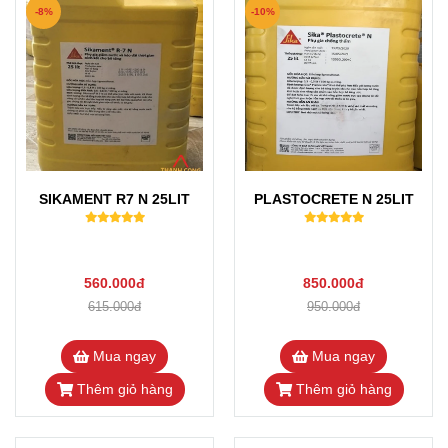
-8%
-10%
SIKAMENT R7 N 25LIT
PLASTOCRETE N 25LIT
560.000đ
850.000đ
615.000đ
950.000đ
Mua ngay
Mua ngay
Thêm giỏ hàng
Thêm giỏ hàng