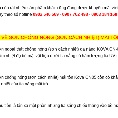
a còn rất nhiều sản phẩm khác cũng đang được khuyến mãi với
y theo số hotline
0902 546 569
-
0907 762 498 - 0903 184 16
 VỀ SƠN CHỐNG NÓNG (SƠN CÁCH NHIỆT) MÁI TÔ
n ngoại thất chống nóng (sơn cách nhiệt) đa năng KOVA CN-0
ảm nhiệt độ bề mặt vật liệu dưới tia nắng có hàm lượng tia UV 
n chống nóng (sơn cách nhiệt) mái tôn Kova CN05 còn có kh
 nhiệt của tia nắng mặt trời.
u tiên là tán xạ một phần những tia sáng chiếu thẳng vào bề mặt