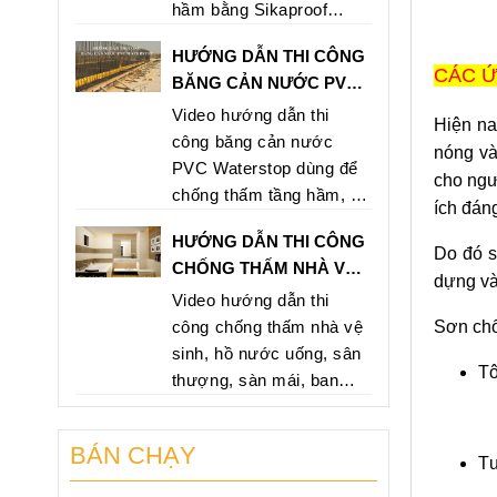
hầm bằng Sikaproof
Membrane nhằm mang
HƯỚNG DẪN THI CÔNG
lại hiệu quả cao, bảo vệ
CÁC Ứ
BĂNG CẢN NƯỚC PVC
lâu dài và không bị thấm
WATERSTOP TẠI
Video hướng dẫn thi
cho công trìnhh. Hãy gọi
Hiện na
TPHCM
công băng cản nước
và liên hệ ngay theo số
nóng và
PVC Waterstop dùng để
hotline 0902 546 569
cho ngư
chống thấm tầng hầm, hồ
hoặc 0907 762 498 để
ích đán
bơi, hồ xử lý nước thải,...
được tư vấn
HƯỚNG DẪN THI CÔNG
PVC Waterstop V200
Do đó s
CHỐNG THẤM NHÀ VỆ
giảm giá cực sốc chỉ còn
dựng và
SINH BẰNG SIKATOP
Video hướng dẫn thi
85.000/mét. Hãy gọi và
SEAL 107
Sơn chố
công chống thấm nhà vệ
mua ngay theo số hotline
sinh, hồ nước uống, sân
0902 546 569 hoặc 0907
Tô
thượng, sàn mái, ban
762 498
công bằng Sikatop Seal
107. Sikatop Seal 107
BÁN CHẠY
giảm giá cực sốc chỉ còn
Tư
730.000/bộ/25kg. Hãy gọi