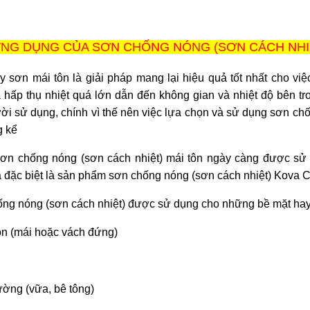
NG DỤNG CỦA SƠN CHỐNG NÓNG (SƠN CÁCH NHIỆ
y sơn mái tôn là giải pháp mang lại hiệu quả tốt nhất cho vi
 hấp thụ nhiệt quá lớn dẫn đến không gian và nhiệt độ bên t
ời sử dụng, chính vì thế nên việc lựa chọn và sử dụng sơn ch
g kể
ơn chống nóng (sơn cách nhiệt) mái tôn ngày càng được sử d
 đặc biệt là sản phẩm sơn chống nóng (sơn cách nhiệt) Kova
ng nóng (sơn cách nhiệt) được sử dụng cho những bề mặt hay c
n (mái hoặc vách đứng)
ờng (vữa, bê tông)