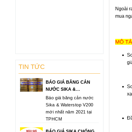
Ngoài r
mua nga
MÔ TẢ
Sơ
gi
TIN TỨC
BÁO GIÁ BĂNG CẢN
Sơ
NƯỚC SIKA &
xạ
WATERSTOP V200 MỚI
Báo giá băng cản nước
NHẤT NĂM 2021 TẠI
Sika & Waterstop V200
HCM
mới nhất năm 2021 tại
Đầ
TPHCM
BÁO GIÁ SIKA CHỐNG