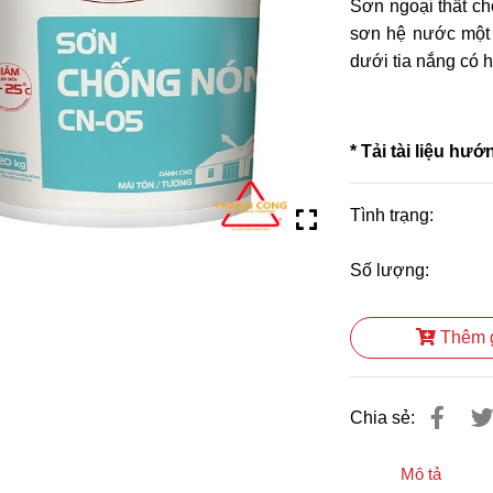
Sơn ngoại thất ch
sơn hệ nước một t
dưới tia nắng có 
*
Tải tài liệu hư
Tình trạng:
Số lượng:
Thêm 
Chia sẻ:
Mô tả