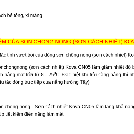
ch bê tông, xi măng
ỂM CỦA SON CHONG NONG (SƠN CÁCH NHIỆT) KOV
đặc tính vượt trội của dòng sơn chống nóng (sơn cách nhiệt) Ko
nchongnong (sơn cách nhiệt) Kova CN05 làm giảm nhiệt độ bề
0
h nắng mặt trời từ 8 - 25
C. Đặc biệt khi trời càng nắng thì 
ịu tác động trực tiếp của nắng hướng Tây).
n chong nong - Sơn cách nhiệt Kova CN05 làm tăng khả năng th
úp tiết kiệm điện năng làm mát.