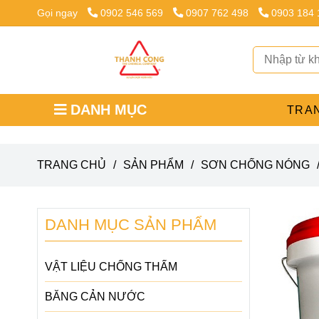
Gọi ngay
0902 546 569
0907 762 498
0903 184
DANH MỤC
TRA
TRANG CHỦ
/
SẢN PHẨM
/
SƠN CHỐNG NÓNG
DANH MỤC SẢN PHẨM
VẬT LIỆU CHỐNG THẤM
BĂNG CẢN NƯỚC