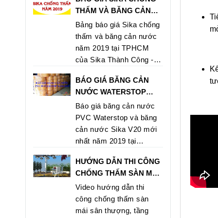
THẤM VÀ BĂNG CẢN
Ti
NƯỚC NĂM 2019 TẠI
Bảng báo giá Sika chống
mỏ
TPHCM
thấm và băng cản nước
năm 2019 tại TPHCM
của Sika Thành Công -
Kế
Nhà phân phối hàng đầu
BÁO GIÁ BĂNG CẢN
tư
của Sika tại TPHCM. Mọi
NƯỚC WATERSTOP
chi tiết xin vui lòng liên
V200 & SIKA V20 GIÁ RẺ
Báo giá băng cản nước
hệ theo số hotline 0902
NHẤT 2019 TẠI HCM
PVC Waterstop và băng
546 569 - 0907 762 498
cản nước Sika V20 mới
nhất năm 2019 tại
TPHCM
HƯỚNG DẪN THI CÔNG
CHỐNG THẤM SÀN MÁI
SÂN THƯỢNG BẰNG
Video hướng dẫn thi
SIKAPROOF
công chống thấm sàn
MEMBRANE
mái sân thượng, tầng