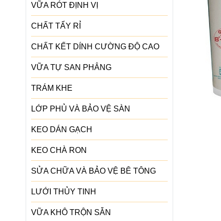
VỮA RÓT ĐỊNH VỊ
CHẤT TẨY RỈ
CHẤT KẾT DÍNH CƯỜNG ĐỘ CAO
VỮA TỰ SAN PHẲNG
TRÁM KHE
LỚP PHỦ VÀ BẢO VỆ SÀN
KEO DÁN GẠCH
KEO CHÀ RON
SỬA CHỮA VÀ BẢO VỆ BÊ TÔNG
LƯỚI THỦY TINH
VỮA KHÔ TRỘN SẴN