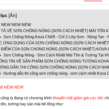
lục
[
Ẩn
]
# NEW NEW NEW
 TẢ VỀ SƠN CHỐNG NÓNG (SƠN CÁCH NHIỆT) MÁI TÔN K
Sơn Chống Nóng Kova CN05 - Chỉ 2 Lớp Sơn - Nóng Tan - 
C ỨNG DỤNG CỦA SƠN CHỐNG NÓNG (SƠN CÁCH NHIỆT)
 ĐIỂM CỦA SON CHONG NONG (SƠN CÁCH NHIỆT) KOVA 
Sơn Chống Nóng - Sơn Cách Nhiệt Mái Tôn & Tường Tại 
ÔNG TIN VỀ SẢN PHẨM SƠN CHỐNG NÓNG TƯỜNG KOVA
ỚNG DẪN THI CÔNG SƠN CHỐNG NÓNG (SƠN CÁCH NHIỆT
Hướng dẫn thi công sơn chống nóng - sơn cách nhiệt Kova 
EW NEW NEW
i công ty đang có chương trình
khuyến mãi giảm giá cực sốc
ch
 tôn, tường hay sàn mái bê tông như: