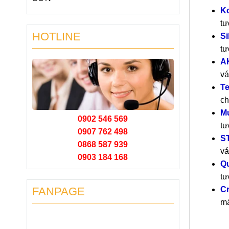
K
tư
HOTLINE
Si
tư
A
vá
Te
ch
M
0902 546 569
tư
0907 762 498
S
0868 587 939
vá
0903 184 168
Qu
tư
Cr
FANPAGE
má