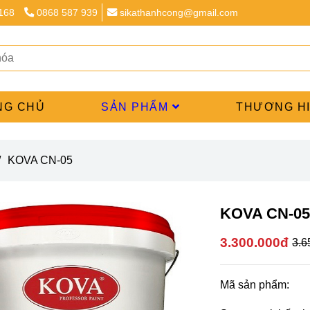
 168
0868 587 939
sikathanhcong@gmail.com
NG CHỦ
SẢN PHẨM
THƯƠNG H
/
KOVA CN-05
KOVA CN-0
3.300.000đ
3.6
Mã sản phẩm: