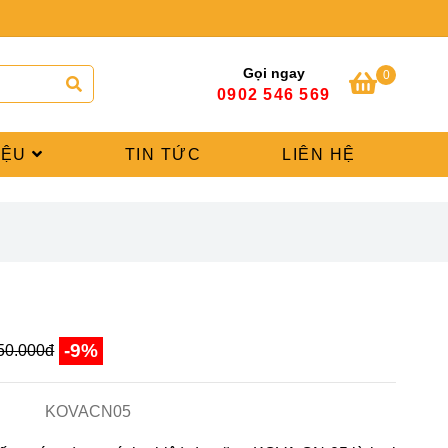
Gọi ngay
0
0902 546 569
IỆU
TIN TỨC
LIÊN HỆ
5
-9%
50.000đ
KOVACN05