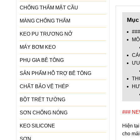
CHỐNG THẤM MẶT CẦU
Mục 
MÀNG CHỐNG THẤM
##
KEO PU TRƯƠNG NỞ
MÔ
MÁY BƠM KEO
CÁ
PHỤ GIA BÊ TÔNG
ƯU
SẢN PHẨM HỖ TRỢ BÊ TÔNG
TH
CHẤT BẢO VỆ THÉP
HƯ
BỘT TRÉT TƯỜNG
### N
SƠN CHỐNG NÓNG
KEO SILICONE
Hiện tạ
cho mái
SƠN