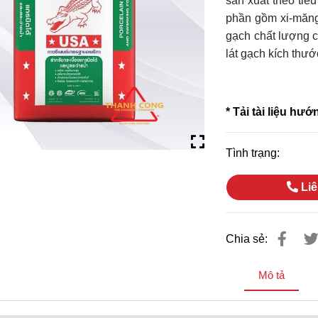
sản xuất theo tiê
phần gồm xi-măng 
gạch chất lượng c
lát gạch kích thư
*
Tải tài liệu hư
Tình trạng:
Liê
Chia sẻ:
Mô tả