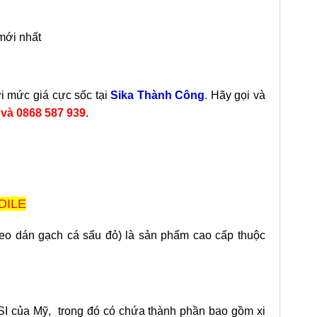
ới nhất
i mức giá cực sốc tại
Sika Thành Công
.
Hãy gọi và
8
và 0868 587 939
.
DILE
keo dán gạch cá sấu đỏ) là sản phẩm cao cấp thuộc
SI của Mỹ, trong đó có chứa thành phần bao gồm xi