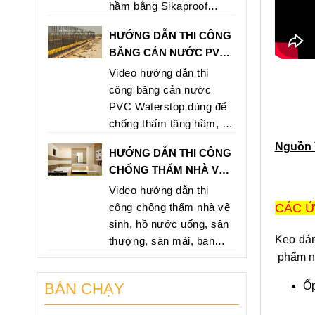
hầm bằng Sikaproof
Membrane nhằm mang
HƯỚNG DẪN THI CÔNG
lại hiệu quả cao, bảo vệ
BĂNG CẢN NƯỚC PVC
lâu dài và không bị thấm
WATERSTOP TẠI
Video hướng dẫn thi
cho công trìnhh. Hãy gọi
TPHCM
công băng cản nước
và liên hệ ngay theo số
PVC Waterstop dùng để
hotline 0902 546 569
chống thấm tầng hầm, hồ
hoặc 0907 762 498 để
bơi, hồ xử lý nước thải,...
được tư vấn
Nguồn 
HƯỚNG DẪN THI CÔNG
PVC Waterstop V200
CHỐNG THẤM NHÀ VỆ
giảm giá cực sốc chỉ còn
SINH BẰNG SIKATOP
Video hướng dẫn thi
85.000/mét. Hãy gọi và
SEAL 107
CÁC Ứ
công chống thấm nhà vệ
mua ngay theo số hotline
sinh, hồ nước uống, sân
0902 546 569 hoặc 0907
Keo dán
thượng, sàn mái, ban
762 498
phẩm nà
công bằng Sikatop Seal
107. Sikatop Seal 107
Ốp
BÁN CHẠY
giảm giá cực sốc chỉ còn
730.000/bộ/25kg. Hãy gọi