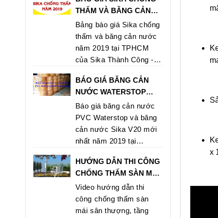
mă
THẤM VÀ BĂNG CẢN
NƯỚC NĂM 2019 TẠI
Bảng báo giá Sika chống
TPHCM
thấm và băng cản nước
Ke
năm 2019 tại TPHCM
của Sika Thành Công -
ma
Nhà phân phối hàng đầu
BÁO GIÁ BĂNG CẢN
của Sika tại TPHCM. Mọi
NƯỚC WATERSTOP
chi tiết xin vui lòng liên
Sả
V200 & SIKA V20 GIÁ RẺ
Báo giá băng cản nước
hệ theo số hotline 0902
NHẤT 2019 TẠI HCM
PVC Waterstop và băng
546 569 - 0907 762 498
cản nước Sika V20 mới
Ke
nhất năm 2019 tại
x 
TPHCM
HƯỚNG DẪN THI CÔNG
CHỐNG THẤM SÀN MÁI
SÂN THƯỢNG BẰNG
Video hướng dẫn thi
SIKAPROOF
công chống thấm sàn
MEMBRANE
mái sân thượng, tầng