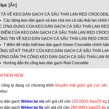
lục
[
Ẩn
]
 TẢ VỀ KEO DÁN GẠCH CÁ SẤU THÁI LAN RED CROCODI
Các dòng keo dán gạch và keo chà ron cá sấu thái lan chính
C ỨNG DỤNG CỦA KEO DÁN GẠCH CÁ SẤU THÁI LAN RE
 ĐIỂM CỦA KEO DÁN GẠCH CÁ SẤU THÁI LAN RED CROC
ÔNG TIN VỀ KEO DÁN GẠCH CÁ SẤU THÁI LAN RED CRO
7 điểm để nhận biết keo dán gạch Green Crocodile chính hã
ÔNG SỐ KỸ THUẬT CỦA KEO DÁN GẠCH CÁ SẤU THÁI LA
ỚNG DẪN THI CÔNG KEO DÁN GẠCH CÁ SẤU THÁI LAN 
Hướng dẫn thi công keo dán gạch Red Crocodile
EW NEW NEW
i công ty đang có chương trình
khuyến mãi giảm giá cực sốc
như:
o dán gạch
Weber.tai vis
với giá chỉ còn
220.000/1 bao/25 kg
o dán gạch
Weber.tai fix
với giá chỉ còn
260.000/1 bao/25 kg
(