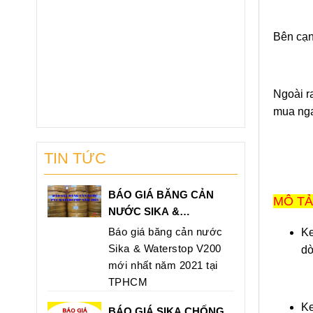
Bên cạn
Ngoài r
mua nga
TIN TỨC
BÁO GIÁ BĂNG CẢN
MÔ TẢ
NƯỚC SIKA &
WATERSTOP V200 MỚI
Báo giá băng cản nước
Ke
NHẤT NĂM 2021 TẠI
Sika & Waterstop V200
dò
HCM
mới nhất năm 2021 tại
TPHCM
Ke
BÁO GIÁ SIKA CHỐNG