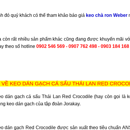
h đó quý khách có thể tham khảo báo giá
keo chà ron Weber
m
a còn rất nhiều sản phẩm khác cũng đang được khuyến mãi vớ
y theo số hotline
0902 546 569
-
0907 762 498 - 0903 184 16
 VỀ KEO DÁN GẠCH CÁ SẤU THÁI LAN RED CROCO
o dán gạch cá sấu Thái Lan Red Crocodile (hay còn gọi là 
ng keo dán gạch của tập đoàn Jorakay.
o dán gạch Red Crocodile được sản xuất theo tiêu chuẩn AN