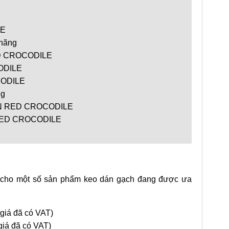
LE
 hãng
D CROCODILE
ODILE
CODILE
ng
N RED CROCODILE
RED CROCODILE
cho một số sản phẩm keo dán gạch đang được ưa
(giá đã có VAT)
giá đã có VAT)