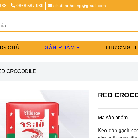
 168
0868 587 939
sikathanhcong@gmail.com
NG CHỦ
SẢN PHẨM
THƯƠNG H
ED CROCODILE
RED CROCO
Mã sản phẩm:
Keo dán gạch cao