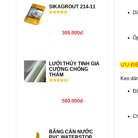
và mua ngay theo số
SIKAGROUT 214-11
hotline 0902 546 569
Dù
hoặc 0907 762 498
305.000đ
Ốp
LƯỚI THỦY TINH GIA
ƯU ĐI
CƯỜNG CHỐNG
THẤM
Keo dán
Độ
500.000đ
Ch
BĂNG CẢN NƯỚC
PVC WATERSTOP