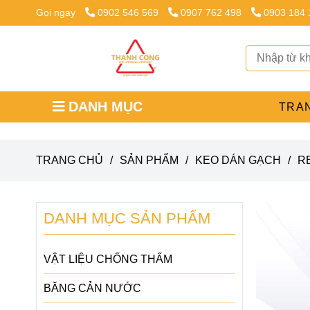
Gọi ngay
0902 546 569
0907 762 498
0903 184
DANH MỤC
TRA
TRANG CHỦ
/
SẢN PHẨM
/
KEO DÁN GẠCH
/
R
DANH MỤC SẢN PHẨM
VẬT LIỆU CHỐNG THẤM
BĂNG CẢN NƯỚC