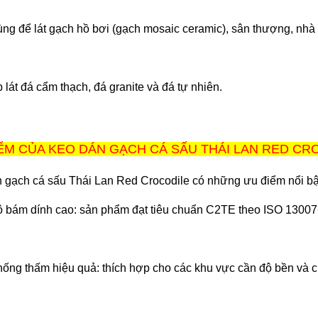
ng để lát gạch hồ bơi (gạch mosaic ceramic), sân thượng, nhà 
 lát đá cẩm thạch, đá granite và đá tự nhiên.
ỂM CỦA KEO DÁN GẠCH CÁ SẤU THÁI LAN RED CR
 gạch cá sấu Thái Lan Red Crocodile có những ưu điểm nổi bậ
 bám dính cao: sản phẩm đạt tiêu chuẩn C2TE theo ISO 1300
ống thấm hiệu quả: thích hợp cho các khu vực cần độ bền và 