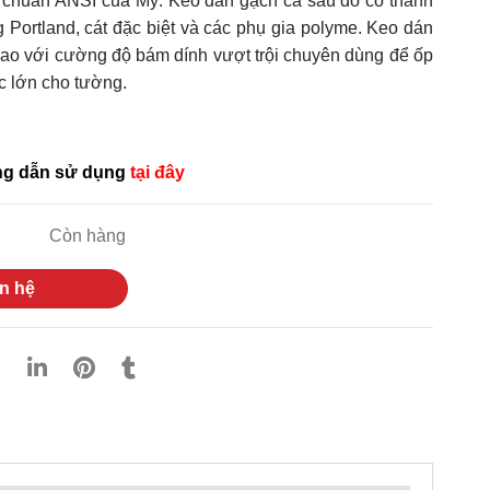
u chuẩn ANSI của Mỹ. Keo dán gạch cá sấu đỏ có thành
Portland, cát đặc biệt và các phụ gia polyme. Keo dán
ao với cường độ bám dính vượt trội chuyên dùng để ốp
ớc lớn cho tường.
ớng dẫn sử dụng
tại đây
Còn hàng
n hệ