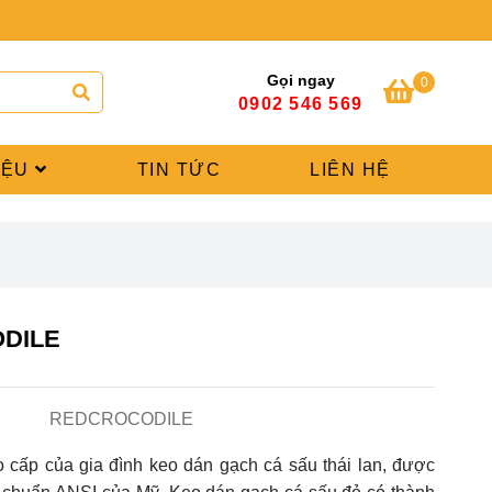
Gọi ngay
0
0902 546 569
IỆU
TIN TỨC
LIÊN HỆ
DILE
REDCROCODILE
 cấp của gia đình keo dán gạch cá sấu thái lan, được