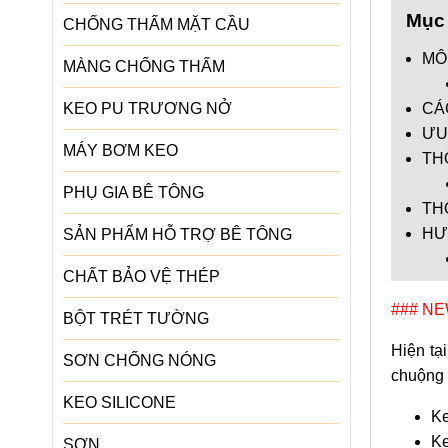
Mục 
CHỐNG THẤM MẶT CẦU
MÔ
MÀNG CHỐNG THẤM
KEO PU TRƯƠNG NỞ
CÁ
ƯU
MÁY BƠM KEO
TH
PHỤ GIA BÊ TÔNG
TH
HƯ
SẢN PHẨM HỖ TRỢ BÊ TÔNG
CHẤT BẢO VỆ THÉP
### N
BỘT TRÉT TƯỜNG
Hiện tạ
SƠN CHỐNG NÓNG
chuộng 
KEO SILICONE
Ke
Ke
SƠN