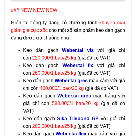
### NEW NEW NEW
Hiện tại công ty đang có chương trình
khuyến mãi
giảm giá cực sốc
cho một số sản phẩm keo dán gạch
đang được ưa chuộng như:
Keo dán gạch
Weber.tai vis
với giá chỉ
còn
220.000/1 bao/25 kg
(giá đã có VAT)
Keo dán gạch
Weber.tai fix
với giá chỉ
còn
260.000/1 bao/25 kg
(giá đã có VAT)
Keo dán gạch
Weber.tai gre
s
màu xám với giá
chỉ còn
400.000/1 bao/20 kg
(giá đã có VAT)
Keo dán gạch
Weber.tai gre
s
màu trắng với
giá chỉ còn
580.000/1 bao/20 kg
(giá đã có
VAT)
Keo dán gạch
Sika Tilebond G
P
với giá chỉ
còn
200.000/1 bao/25 kg
(giá đã có VAT)
Keo dán gạch
Weber.tai flex
màu xám với giá