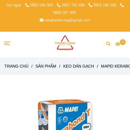
Gọi ngay
0902 546 569
0907 762 498
0903 184 168
0868 587 939
sikathanhcong@gmail.com
0
TRANG CHỦ
/
SẢN PHẨM
/
KEO DÁN GẠCH
/
MAPEI KERAB