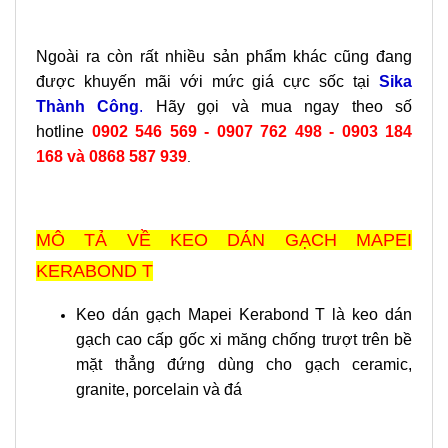
Ngoài ra còn rất nhiều sản phẩm khác cũng đang
được khuyến mãi với mức giá cực sốc tại
Sika
Thành Công
.
Hãy gọi và mua ngay theo số
hotline
0902 546 569
-
0907 762 498 - 0903 184
168
và 0868 587 939
.
MÔ TẢ VỀ KEO DÁN GẠCH MAPEI
KERABOND T
Keo dán gạch Mapei Kerabond T là keo dán
gạch cao cấp gốc xi măng chống trượt trên bề
mặt thẳng đứng dùng cho gạch ceramic,
granite, porcelain và đá