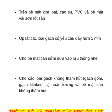
Trên bề mặt kim loại, cao su, PVC và bề mặt
vải sơn lót sàn
Ốp lát các loại gạch có yêu cầu dày hơn 5 mm
Cho bề mặt cần sớm đưa vào lưu thông nhẹ
Cho các loại gạch không thấm hút (gạch gốm,
gạch klinker, …) hoặc tường và bề mặt sàn
không thấm hút
THÔNG SỐ KỸ THUẬT CỦA KEO ỐP LÁT