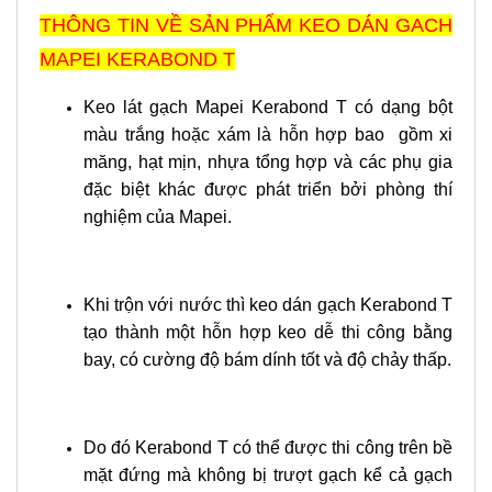
THÔNG TIN VỀ SẢN PHẨM KEO DÁN GACH
MAPEI KERABOND T
Keo lát gạch Mapei Kerabond T có dạng bột
màu trắng hoặc xám là hỗn hợp bao gồm xi
măng, hạt mịn, nhựa tổng hợp và các phụ gia
đặc biệt khác được phát triển bởi phòng thí
nghiệm của Mapei.
Khi trộn với nước thì keo dán gạch Kerabond T
tạo thành một hỗn hợp keo dễ thi công bằng
bay, có cường độ bám dính tốt và độ chảy thấp.
Do đó Kerabond T có thể được thi công trên bề
mặt đứng mà không bị trượt gạch kể cả gạch