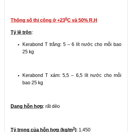
0
Thông số thi công ở +23
C và 50% R.H
Tỷ lệ trộn
:
Kerabond T trắng: 5 – 6 lít nước cho mỗi bao
25 kg
Kerabond T xám: 5,5 – 6,5 lít nước cho mỗi
bao 25 kg
Dạng hỗn hợp
: rất dẻo
3
Tỷ trọng của hỗn hợp (kg/m
)
: 1.450