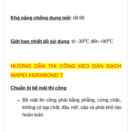
Khả năng chống dung môi
: rất tốt
0
0
Giới hạn nhiệt độ sử dụng
: từ -30
C đến +90
C
HƯỚNG DẪN THI CÔNG KEO DÁN GẠCH
MAPEI KERABOND T
Chuẩn bị bề mặt thi công
Bề mặt thi công phải bằng phẳng, cứng chắc,
không có tạp chất, dầu mỡ, sáp và phải khô ráo
hoàn toàn