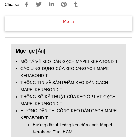
Chia sẻ:
Mô tả
Mục lục
[
Ẩn
]
MÔ TẢ VỀ KEO DÁN GẠCH MAPEI KERABOND T
CÁC ỨNG DỤNG CỦA KEODANGACH MAPEI
KERABOND T
THÔNG TIN VỀ SẢN PHẨM KEO DÁN GACH
MAPEI KERABOND T
THÔNG SỐ KỸ THUẬT CỦA KEO ỐP LÁT GẠCH
MAPEI KERABOND T
HƯỚNG DẪN THI CÔNG KEO DÁN GẠCH MAPEI
KERABOND T
Hướng dẫn thi công keo dán gạch Mapei
Kerabond T tại HCM