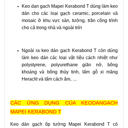
Keo dan gach Mapei Kerabond T dùng làm keo
dán cho các loại gạch ceramic, porcelain và
mosaic ở khu vực sàn, tường, trần công trình
cho cả trong nhà và ngoài trời
Ngoài ra keo dán gach Kerabond T còn dùng
làm keo dán các loại vật liệu cách nhiệt như
polystyrene, polyurethane giãn nở, bông
khoáng và bông thủy tinh, tấm gỗ xi măng
Heraclit và tấm cách âm, …
CÁC ỨNG DỤNG CỦA KEODANGACH
MAPEI KERABOND T
Keo dán gạch ốp tường Mapei Kerabond T có