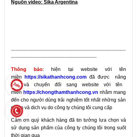
Nguồn video: Sika Argentina
---------------------------------------------------------------------------
--------------------------------------------------------
Thông báo
: hiện tại website với tên
miền
https://sikathanhcong.com
đã
được
nâng
cấp
và
chuyển
đổi
sang
website
với
tên
miền
https://chongthamthanhcong.vn
nhằm
mang
đến
cho
người
dùng
trải
nghiệm
tốt
nhất
những
sản
phẩm và dịch vụ do công ty chúng tôi cung cấp
Cảm ơn quý khách hàng đã tin tưởng lựa chọn và
sử dụng sản phẩm của công ty chúng tôi trong suốt
thời gian qua