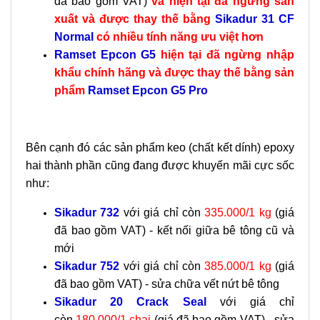
đã bao gồm VAT)
và hiện tại đã ngừng sản
xuất và được thay thế bằng
Sikadur 31 CF
Normal
có nhiều tính năng ưu việt hơn
Ramset Epcon G5
hiện tại đã ngừng nhập
khẩu chính hãng và được thay thế bằng sản
phẩm
Ramset Epcon G5 Pro
Bên cạnh đó các sản phẩm keo (chất kết dính) epoxy
hai thành phần cũng đang được khuyến mãi cực sốc
như:
Sikadur 732
với giá chỉ còn
335.000/1 kg
(giá
đã bao gồm VAT) - kết nối giữa bê tông cũ và
mới
Sikadur 752
với giá chỉ còn
385.000/1 kg
(giá
đã bao gồm VAT) - sửa chữa vết nứt bê tông
Sikadur 20 Crack Seal
với giá chỉ
còn
180.000/1 chai
(giá đã bao gồm VAT) - sửa