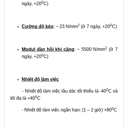
0
ngày, +20
C)
2
0
Cường độ kéo
: ~ 23 N/mm
(ở 7 ngày, +20
C)
2
Modul đàn hồi khi căng
: ~ 5500 N/mm
(ở 7
0
ngày, +20
C)
Nhiệt độ làm việc
0
- Nhiệt độ làm việc lâu dài: tối thiểu là -40
C và
0
tối đa là +40
C
0
- Nhiệt độ làm việc ngắn hạn: (1 – 2 giờ) +80
C