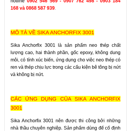
hotline
0902 546 569
-
0907 762 498 - 0903 184
168
và 0868 587 939
.
MÔ TẢ VỀ SIKA ANCHORFIX 3001
Sika Anchorfix 3001 là sản phẩm neo thép chất
lượng cao, hai thành phần, gốc epoxy, không dung
môi, có tính xúc biến, ứng dụng cho việc neo thép có
ren và thép chịu lực trong các cấu kiện bê tông bị nứt
và không bị nứt.
CÁC ỨNG DỤNG CỦA SIKA ANCHORFIX
3001
Sika Anchorfix 3001 nên được thi công bởi những
nhà thầu chuyên nghiệp.
Sản phẩm dùng để cố định