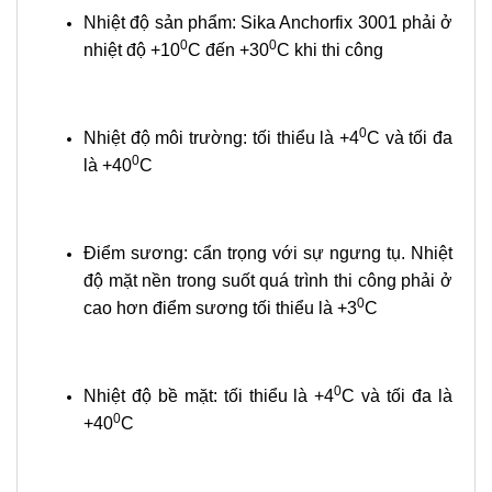
Nhiệt độ sản phẩm: Sika Anchorfix 3001 phải ở
0
0
nhiệt độ +10
C đến +30
C khi thi công
0
Nhiệt độ môi trường: tối thiểu là +4
C và tối đa
0
là +40
C
Điểm sương: cẩn trọng với sự ngưng tụ. Nhiệt
độ mặt nền trong suốt quá trình thi công phải ở
0
cao hơn điểm sương tối thiểu là +3
C
0
Nhiệt độ bề mặt: tối thiểu là +4
C và tối đa là
0
+40
C