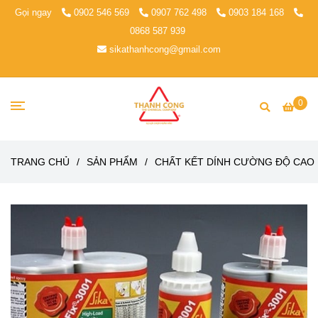
Gọi ngay
0902 546 569
0907 762 498
0903 184 168
0868 587 939
sikathanhcong@gmail.com
0
TRANG CHỦ
/
SẢN PHẨM
/
CHẤT KẾT DÍNH CƯỜNG ĐỘ CAO