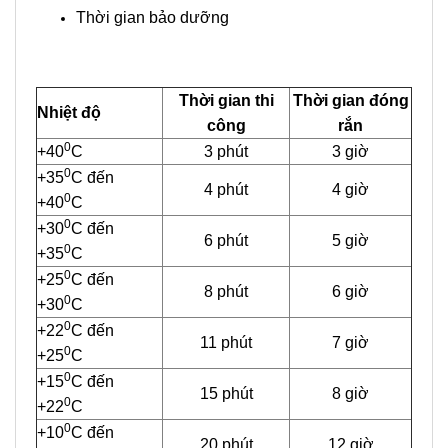
Thời gian bảo dưỡng
Thời gian thi
Thời gian đóng
Nhiệt độ
công
rắn
0
+40
C
3 phút
3 giờ
0
+35
C đến
4 phút
4 giờ
0
+40
C
0
+30
C đến
6 phút
5 giờ
0
+35
C
0
+25
C đến
8 phút
6 giờ
0
+30
C
0
+22
C đến
11 phút
7 giờ
0
+25
C
0
+15
C đến
15 phút
8 giờ
0
+22
C
0
+10
C đến
20 phút
12 giờ