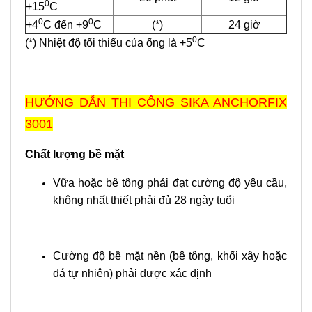
0
+15
C
0
0
+4
C đến +9
C
(*)
24 giờ
0
(*) Nhiệt độ tối thiểu của ống là +5
C
HƯỚNG DẪN THI CÔNG SIKA ANCHORFIX
3001
Chất lượng bề mặt
Vữa hoặc bê tông phải đạt cường độ yêu cầu,
không nhất thiết phải đủ 28 ngày tuổi
Cường độ bề mặt nền (bê tông, khối xây hoặc
đá tự nhiên) phải được xác định